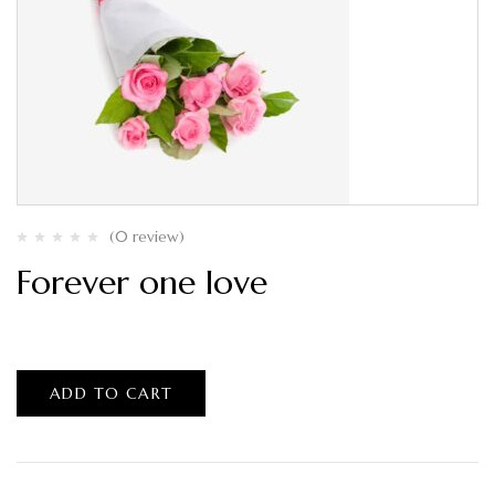
(0 review)
Forever one love
$
120.00
ADD TO CART