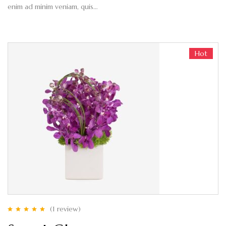
enim ad minim veniam, quis…
Hot
(1
review
)
Rated
5.00
out
of 5