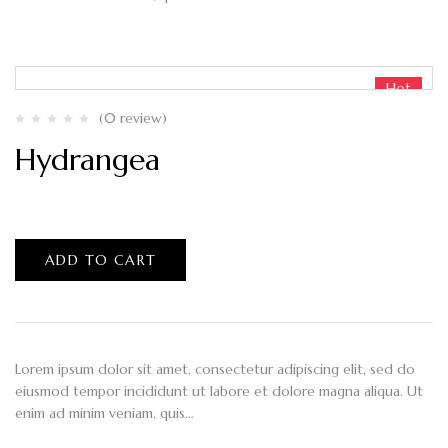
Hot
(0 review)
Hydrangea
$
79.00
ADD TO CART
Lorem ipsum dolor sit amet, consectetur adipiscing elit, sed do
eiusmod tempor incididunt ut labore et dolore magna aliqua. Ut
enim ad minim veniam, quis…