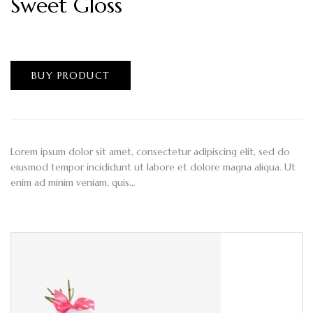
Sweet Gloss
$
1,200.00
BUY PRODUCT
Lorem ipsum dolor sit amet, consectetur adipiscing elit, sed do
eiusmod tempor incididunt ut labore et dolore magna aliqua. Ut
enim ad minim veniam, quis…