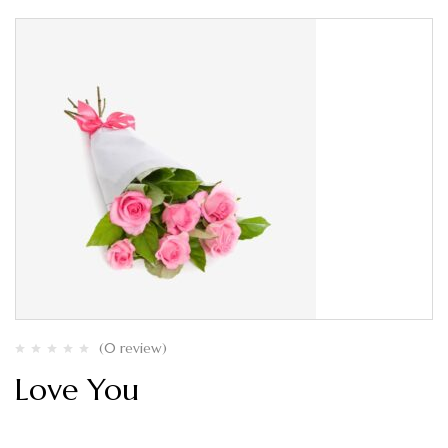
(0 review)
Love You
$
200.00