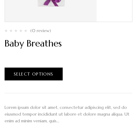
(0 review)
Baby Breathes
$
90.00
–
$
100.00
SELECT OPTIONS
Lorem ipsum dolor sit amet, consectetur adipiscing elit, sed do
eiusmod tempor incididunt ut labore et dolore magna aliqua. Ut
enim ad minim veniam, quis…