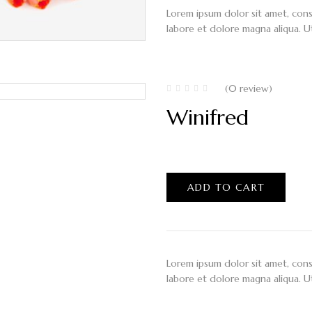
Lorem ipsum dolor sit amet, cons
labore et dolore magna aliqua. U
(0 review)
Winifred
$
100.00
ADD TO CART
Lorem ipsum dolor sit amet, cons
labore et dolore magna aliqua. U