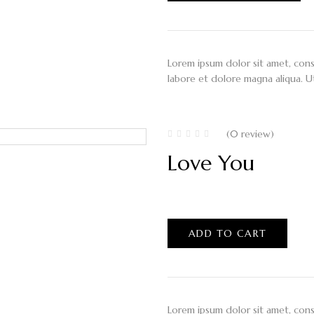
Lorem ipsum dolor sit amet, cons
labore et dolore magna aliqua. U
(0 review)
Love You
$
200.00
ADD TO CART
Lorem ipsum dolor sit amet, cons