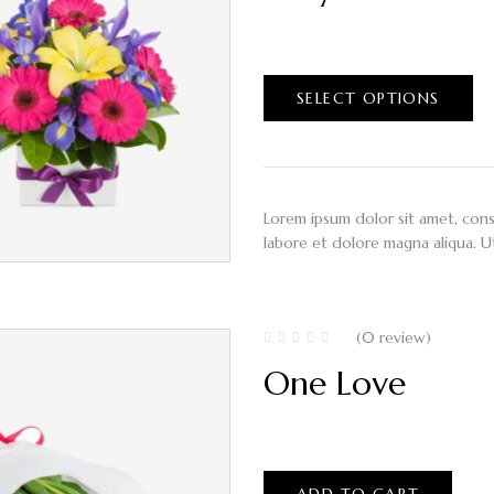
$
90.00
–
$
100.00
SELECT OPTIONS
Lorem ipsum dolor sit amet, cons
labore et dolore magna aliqua. U
(0 review)
One Love
$
80.00
ADD TO CART