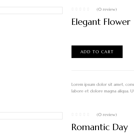
(0 review)
Elegant Flower
$
120.00
ADD TO CART
Lorem ipsum dolor sit amet, cons
labore et dolore magna aliqua. U
(0 review)
Romantic Day