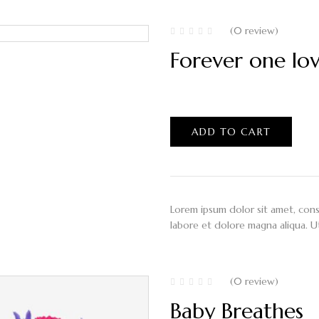
(0 review)
Forever one lo
$
120.00
ADD TO CART
Lorem ipsum dolor sit amet, cons
labore et dolore magna aliqua. U
(0 review)
Baby Breathes