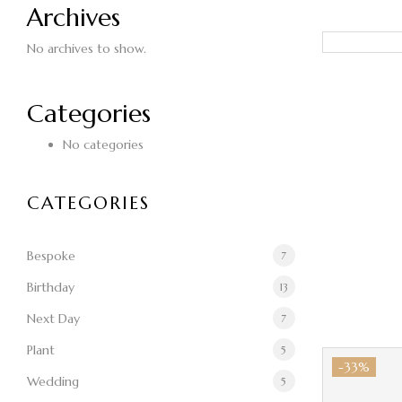
Archives
No archives to show.
Categories
No categories
CATEGORIES
Bespoke
7
Birthday
13
Next Day
7
Plant
5
-33%
Wedding
5