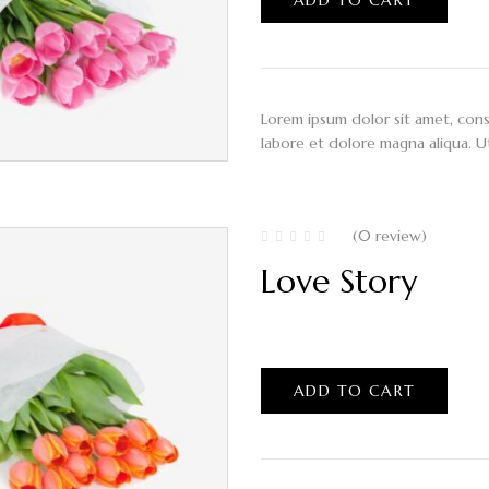
Lorem ipsum dolor sit amet, cons
labore et dolore magna aliqua. U
(0 review)
Love Story
$
135.00
ADD TO CART