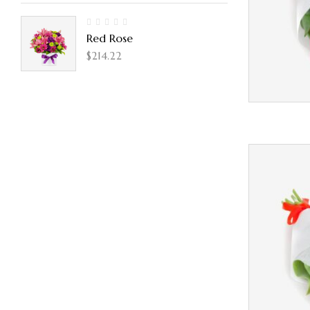
Red Rose
$
214.22