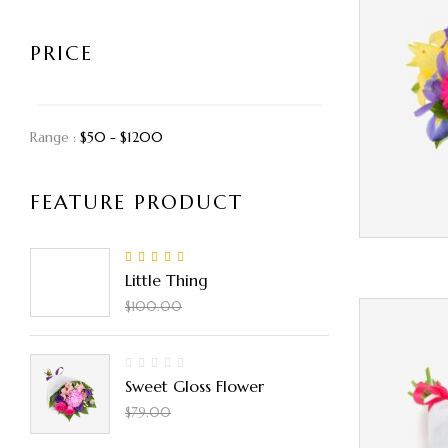
PRICE
Range :
$
50
- $
1200
FEATURE PRODUCT
5.00
Rated
out
Little Thing
of 5
$
90.00
$
100.00
Sweet Gloss Flower
$
50.00
$
79.00