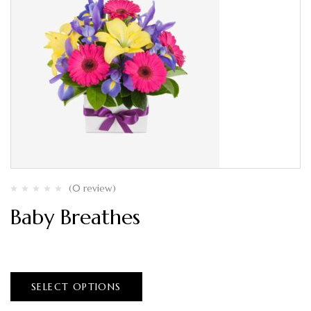
(0 review)
Baby Breathes
$
90.00
–
$
100.00
SELECT OPTIONS