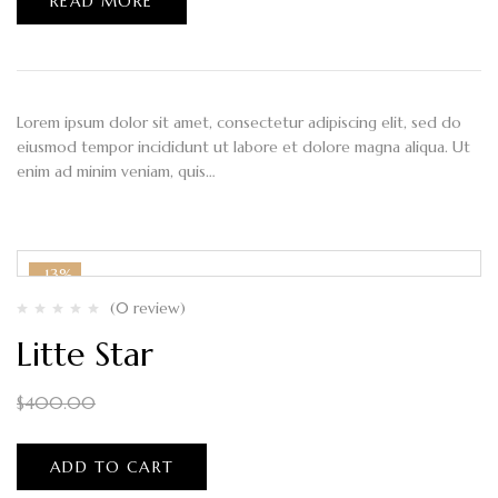
READ MORE
Lorem ipsum dolor sit amet, consectetur adipiscing elit, sed do
eiusmod tempor incididunt ut labore et dolore magna aliqua. Ut
enim ad minim veniam, quis…
-13%
(0 review)
Litte Star
$
350.00
$
400.00
ADD TO CART