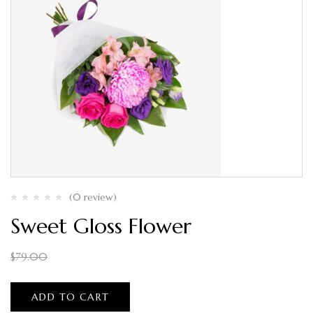
(0 review)
Sweet Gloss Flower
$
50.00
$
79.00
ADD TO CART