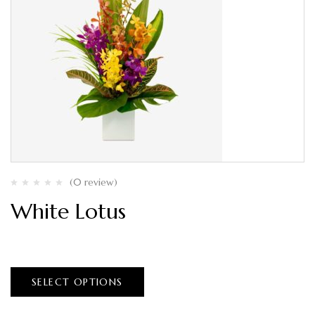
(0 review)
White Lotus
$
80.00
–
$
150.00
SELECT OPTIONS