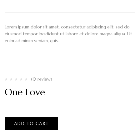
Lorem ipsum dolor sit amet, consectetur adipiscing elit, sed do
eiusmod tempor incididunt ut labore et dolore magna aliqua. Ut
enim ad minim veniam, quis…
(0 review)
One Love
$
80.00
ADD TO CART