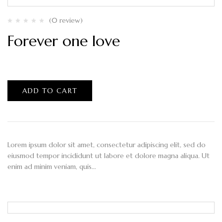
(0 review)
Forever one love
$
120.00
ADD TO CART
Lorem ipsum dolor sit amet, consectetur adipiscing elit, sed do
eiusmod tempor incididunt ut labore et dolore magna aliqua. Ut
enim ad minim veniam, quis…