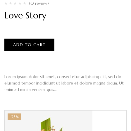
(0 review)
Love Story
$
135.00
ADD TO CART
Lorem ipsum dolor sit amet, consectetur adipiscing elit, sed do
eiusmod tempor incididunt ut labore et dolore magna aliqua. Ut
enim ad minim veniam, quis…
-25%