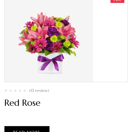
(0 review)
Red Rose
$
214.22